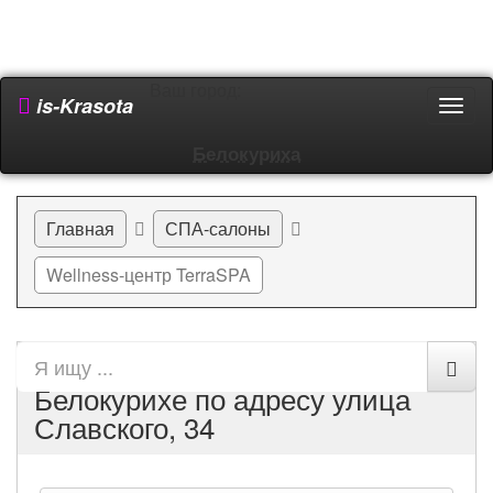
Ваш город:
is-Krasota
Пере
мен
Белокуриха
Главная
СПА-салоны
Wellness-центр TerraSPA
Wellness-центр TerraSPA в
Белокурихе по адресу улица
Славского, 34